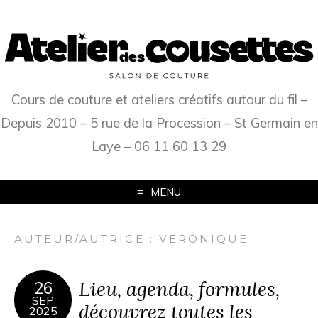
Cours de couture et ateliers créatifs autour du fil –
Depuis 2010 – 5 rue de la Procession – St Germain en
Laye – 06 11 60 13 29
MENU
AUTEUR/AUTRICE :
VERONIQUE
Lieu, agenda, formules,
26
SEP
découvrez toutes les
2025