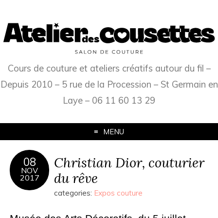
Cours de couture et ateliers créatifs autour du fil –
Depuis 2010 – 5 rue de la Procession – St Germain en
Laye – 06 11 60 13 29
MENU
Christian Dior, couturier
08
NOV
du rêve
2017
categories:
Expos couture