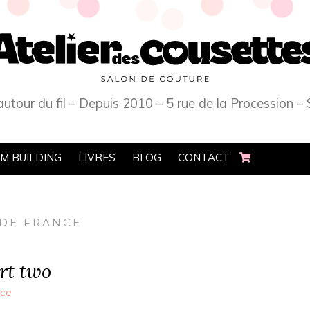
 autour du fil – Depuis 2010 – 5 rue de la Procession
M BUILDING
LIVRES
BLOG
CONTACT
 DE FRANCE
rt two
nce