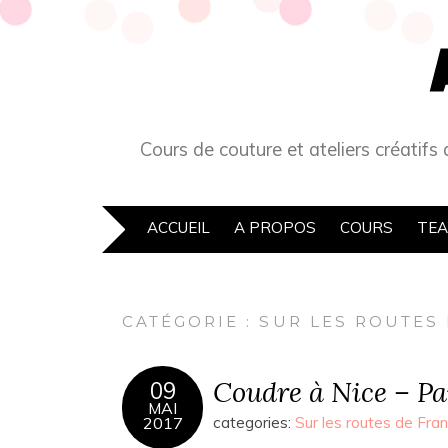
Cours de couture et ateliers créatifs
ACCUEIL
A PROPOS
COURS
TEA
CATÉGORIE :
SUR LES ROUTES
Coudre à Nice – Pa
09
MAI
2017
categories:
Sur les routes de Fra