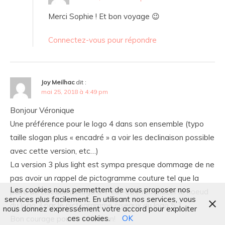
Merci Sophie ! Et bon voyage 😉
Connectez-vous pour répondre
Joy Meilhac
dit :
mai 25, 2018 à 4:49 pm
Bonjour Véronique
Une préférence pour le logo 4 dans son ensemble (typo
taille slogan plus « encadré » a voir les declinaison possible
avec cette version, etc…)
La version 3 plus light est sympa presque dommage de ne
pas avoir un rappel de pictogramme couture tel que la
Les cookies nous permettent de vous proposer nos
paire de ciseaux du logo 5. Peut-être remplacer le noeud
services plus facilement. En utilisant nos services, vous
du logo 3 par le pictogramme ciseaux du logo 5 ?
nous donnez expressément votre accord pour exploiter
ces cookies.
OK
Bon courage pour la sélection!