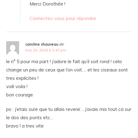
Merci Dorothée !
Connectez-vous pour répondre
caroline chauveau
dit :
mai 25, 2018 à 3:47 pm
le n° 5 pour ma part ! j’adore le fait qu’il soit rond ! cela
change un peu de ceux que l’on voit…. et les ciseaux sont
tres explicites !
voili voila !
bon courage
ps : j’etais sure que tu allais revenir… j’avais mis tout ca sur
le dos des ponts etc…
bravo ! a tres vite