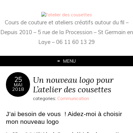
Cours de couture et ateliers créatifs autour du fil –
Depuis 2010 – 5 rue de la Procession – St Germain en
Laye – 06 11 60 13 29
MENU
Un nouveau logo pour
25
MAI
L’atelier des cousettes
2018
categories:
Communication
J’ai besoin de vous ! Aidez-moi à choisir
mon nouveau logo