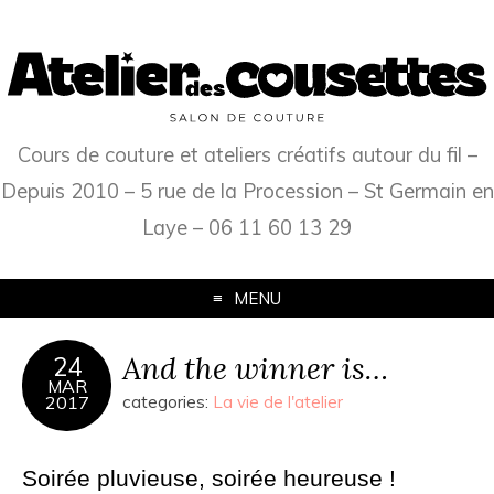
Cours de couture et ateliers créatifs autour du fil –
Depuis 2010 – 5 rue de la Procession – St Germain en
Laye – 06 11 60 13 29
MENU
And the winner is…
24
MAR
2017
categories:
La vie de l'atelier
Soirée pluvieuse, soirée heureuse !