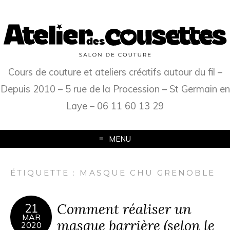
Cours de couture et ateliers créatifs autour du fil –
Depuis 2010 – 5 rue de la Procession – St Germain en
Laye – 06 11 60 13 29
MENU
ÉTIQUETTE :
MASQUE CHU GRENOBLE
Comment réaliser un
21
MAR
masque barrière (selon le
2020