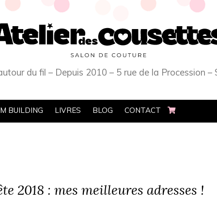
 autour du fil – Depuis 2010 – 5 rue de la Procession
M BUILDING
LIVRES
BLOG
CONTACT
ête 2018 : mes meilleures adresses !