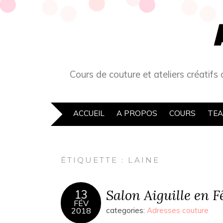
Cours de couture et ateliers créatifs
ACCUEIL
A PROPOS
COURS
TEA
ÉTIQUETTE :
LAINE
Salon Aiguille en F
13
FÉV
2018
categories:
Adresses couture